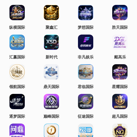
纵横国际
聚鑫汇
梦想国际
胜天国际
汇赢国际
新时代
非凡娱乐
戴高乐
领航国际
鼎天国际
君临国际
星耀国际
逐梦国际
巅峰国际
征途国际
超凡国际